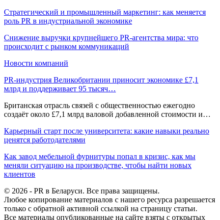
Стратегический и промышленный маркетинг: как меняется
роль PR в индустриальной экономике
Снижение выручки крупнейшего PR-агентства мира: что
происходит с рынком коммуникаций
Новости компаний
PR-индустрия Великобритании приносит экономике £7,1
млрд и поддерживает 95 тысяч…
Британская отрасль связей с общественностью ежегодно
создаёт около £7,1 млрд валовой добавленной стоимости и…
Карьерный старт после университета: какие навыки реально
ценятся работодателями
Как завод мебельной фурнитуры попал в кризис, как мы
меняли ситуацию на производстве, чтобы найти новых
клиентов
© 2026 - PR в Беларуси. Все права защищены.
Любое копирование материалов с нашего ресурса разрешается
только с обратной активной ссылкой на страницу статьи.
Все материалы опубликованные на сайте взяты с открытых