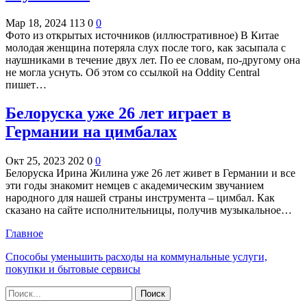
Мар 18, 2024
113
0
0
Фото из открытых источников (иллюстративное) В Китае
молодая женщина потеряла слух после того, как засыпала с
наушниками в течение двух лет. По ее словам, по-другому она
не могла уснуть. Об этом со ссылкой на Oddity Central
пишет…
Белоруска уже 26 лет играет в
Германии на цимбалах
Окт 25, 2023
202
0
0
Белоруска Ирина Жилина уже 26 лет живет в Германии и все
эти годы знакомит немцев с академическим звучанием
народного для нашей страны инструмента – цимбал. Как
сказано на сайте исполнительницы, получив музыкальное…
Главное
Способы уменьшить расходы на коммунальные услуги,
покупки и бытовые сервисы