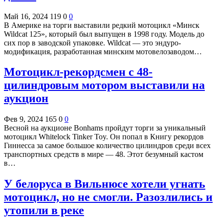
Май 16, 2024
119
0
0
В Америке на торги выставили редкий мотоцикл «Минск
Wildcat 125», который был выпущен в 1998 году. Модель до
сих пор в заводской упаковке. Wildcat — это эндуро-
модификация, разработанная минским мотовелозаводом…
Мотоцикл-рекордсмен с 48-
цилиндровым мотором выставили на
аукцион
Фев 9, 2024
165
0
0
Весной на аукционе Bonhams пройдут торги за уникальный
мотоцикл Whitelock Tinker Toy. Он попал в Книгу рекордов
Гиннесса за самое большое количество цилиндров среди всех
транспортных средств в мире — 48. Этот безумный кастом
в…
У белоруса в Вильнюсе хотели угнать
мотоцикл, но не смогли. Разозлились и
утопили в реке