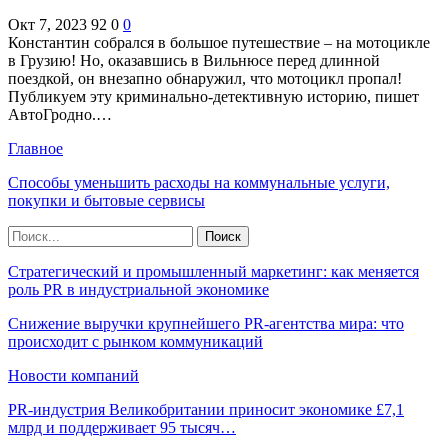
Окт 7, 2023
92
0
0
Константин собрался в большое путешествие – на мотоцикле
в Грузию! Но, оказавшись в Вильнюсе перед длинной
поездкой, он внезапно обнаружил, что мотоцикл пропал!
Публикуем эту криминально-детективную историю, пишет
АвтоГродно.…
Главное
Способы уменьшить расходы на коммунальные услуги,
покупки и бытовые сервисы
Стратегический и промышленный маркетинг: как меняется
роль PR в индустриальной экономике
Снижение выручки крупнейшего PR-агентства мира: что
происходит с рынком коммуникаций
Новости компаний
PR-индустрия Великобритании приносит экономике £7,1
млрд и поддерживает 95 тысяч…