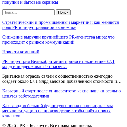
покупки и бытовые сервисы
Стратегический и промышленный маркетинг: как меняется
роль PR в индустриальной экономике
Снижение выручки крупнейшего PR-агентства мира: что
происходит с рынком коммуникаций
Новости компаний
PR-индустрия Великобритании приносит экономике £7,1
млрд и поддерживает 95 тысяч…
Британская отрасль связей с общественностью ежегодно
создаёт около £7,1 млрд валовой добавленной стоимости и…
Карьерный старт после университета: какие навыки реально
ценятся работодателями
Как завод мебельной фурнитуры попал в кризис, как мы
меняли ситуацию на производстве, чтобы найти новых
клиентов
© 2026 - PR в Беларуси. Все права защищены.