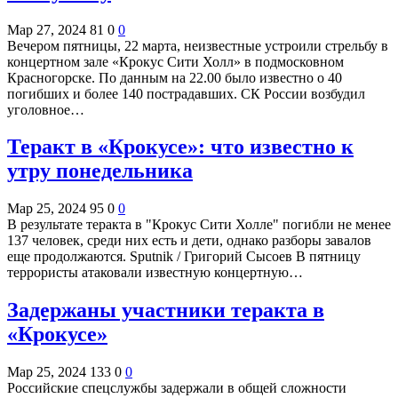
Мар 27, 2024
81
0
0
Вечером пятницы, 22 марта, неизвестные устроили стрельбу в
концертном зале «Крокус Сити Холл» в подмосковном
Красногорске. По данным на 22.00 было известно о 40
погибших и более 140 пострадавших. СК России возбудил
уголовное…
Теракт в «Крокусе»: что известно к
утру понедельника
Мар 25, 2024
95
0
0
В результате теракта в "Крокус Сити Холле" погибли не менее
137 человек, среди них есть и дети, однако разборы завалов
еще продолжаются. Sputnik / Григорий Сысоев В пятницу
террористы атаковали известную концертную…
Задержаны участники теракта в
«Крокусе»
Мар 25, 2024
133
0
0
Российские спецслужбы задержали в общей сложности