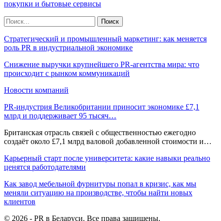
покупки и бытовые сервисы
Стратегический и промышленный маркетинг: как меняется
роль PR в индустриальной экономике
Снижение выручки крупнейшего PR-агентства мира: что
происходит с рынком коммуникаций
Новости компаний
PR-индустрия Великобритании приносит экономике £7,1
млрд и поддерживает 95 тысяч…
Британская отрасль связей с общественностью ежегодно
создаёт около £7,1 млрд валовой добавленной стоимости и…
Карьерный старт после университета: какие навыки реально
ценятся работодателями
Как завод мебельной фурнитуры попал в кризис, как мы
меняли ситуацию на производстве, чтобы найти новых
клиентов
© 2026 - PR в Беларуси. Все права защищены.