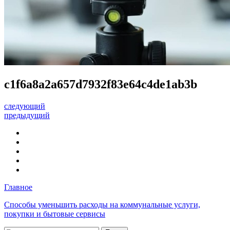
c1f6a8a2a657d7932f83e64c4de1ab3b
следующий
предыдущий
Главное
Способы уменьшить расходы на коммунальные услуги,
покупки и бытовые сервисы