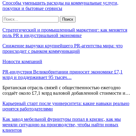
Способы уменьшить расходы на коммунальные услуги,
покупки и бытовые сервисы
Стратегический и промышленный маркетинг: как меняется
роль PR в индустриальной экономике
Снижение выручки крупнейшего PR-агентства мира: что
происходит с рынком коммуникаций
Новости компаний
PR-индустрия Великобритании приносит экономике £7,1
млрд и поддерживает 95 тысяч…
Британская отрасль связей с общественностью ежегодно
создаёт около £7,1 млрд валовой добавленной стоимости и…
Карьерный старт после университета: какие навыки реально
ценятся работодателями
Как завод мебельной фурнитуры попал в кризис, как мы
меняли ситуацию на производстве, чтобы найти новых
клиентов