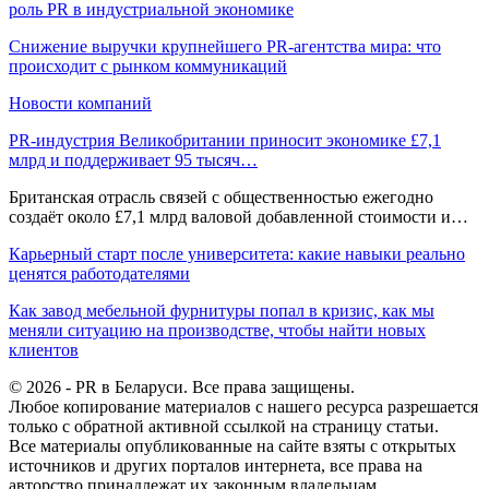
роль PR в индустриальной экономике
Снижение выручки крупнейшего PR-агентства мира: что
происходит с рынком коммуникаций
Новости компаний
PR-индустрия Великобритании приносит экономике £7,1
млрд и поддерживает 95 тысяч…
Британская отрасль связей с общественностью ежегодно
создаёт около £7,1 млрд валовой добавленной стоимости и…
Карьерный старт после университета: какие навыки реально
ценятся работодателями
Как завод мебельной фурнитуры попал в кризис, как мы
меняли ситуацию на производстве, чтобы найти новых
клиентов
© 2026 - PR в Беларуси. Все права защищены.
Любое копирование материалов с нашего ресурса разрешается
только с обратной активной ссылкой на страницу статьи.
Все материалы опубликованные на сайте взяты с открытых
источников и других порталов интернета, все права на
авторство принадлежат их законным владельцам.