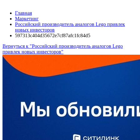
Главная
Маркетинг
Российский производитель аналогов Lego привлек
новых инвесторов
597313c404d35672e7cf87afc1fc84d5
Вернуться к "Российский производитель аналогов Lego
привлек новых инвесторов"