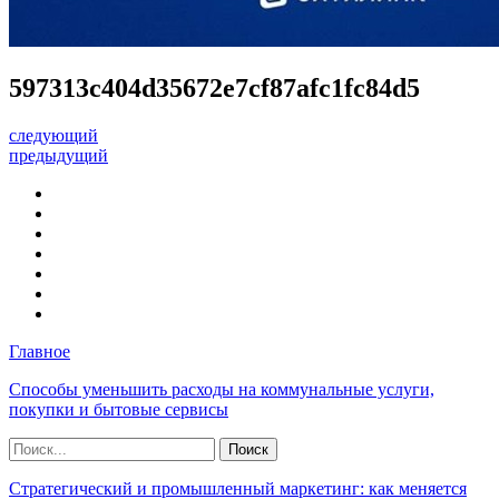
597313c404d35672e7cf87afc1fc84d5
следующий
предыдущий
Главное
Способы уменьшить расходы на коммунальные услуги,
покупки и бытовые сервисы
Стратегический и промышленный маркетинг: как меняется