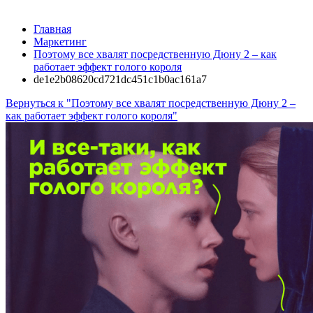
Главная
Маркетинг
Поэтому все хвалят посредственную Дюну 2 – как
работает эффект голого короля
de1e2b08620cd721dc451c1b0ac161a7
Вернуться к "Поэтому все хвалят посредственную Дюну 2 –
как работает эффект голого короля"