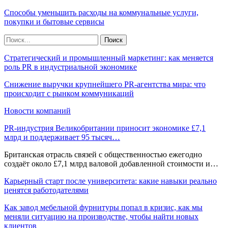
Способы уменьшить расходы на коммунальные услуги,
покупки и бытовые сервисы
Стратегический и промышленный маркетинг: как меняется
роль PR в индустриальной экономике
Снижение выручки крупнейшего PR-агентства мира: что
происходит с рынком коммуникаций
Новости компаний
PR-индустрия Великобритании приносит экономике £7,1
млрд и поддерживает 95 тысяч…
Британская отрасль связей с общественностью ежегодно
создаёт около £7,1 млрд валовой добавленной стоимости и…
Карьерный старт после университета: какие навыки реально
ценятся работодателями
Как завод мебельной фурнитуры попал в кризис, как мы
меняли ситуацию на производстве, чтобы найти новых
клиентов