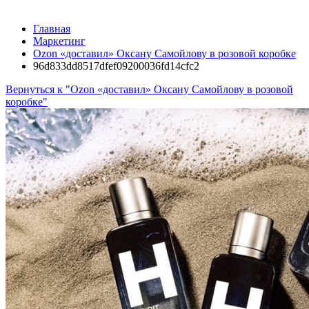
Главная
Маркетинг
Ozon «доставил» Оксану Самойлову в розовой коробке
96d833dd8517dfef09200036fd14cfc2
Вернуться к "Ozon «доставил» Оксану Самойлову в розовой
коробке"