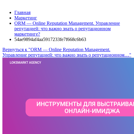
Главная
Маркетинг
ORM — Online Reputation Management. Управление
репутацией: что важно знать о репутационном
маркетинге?
54ae9894af4aa5917233fe7f668c6b63
Вернуться к "ORM — Online Reputation Management.
Управление репутацией: что важно знать о репутационном…"