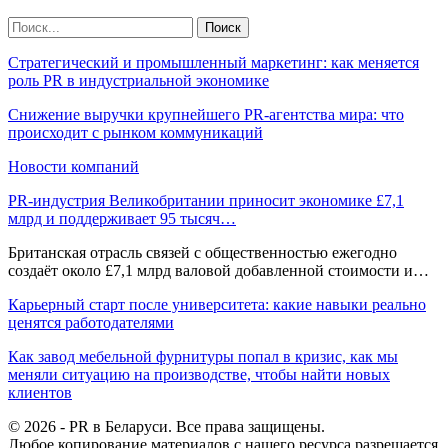
Стратегический и промышленный маркетинг: как меняется
роль PR в индустриальной экономике
Снижение выручки крупнейшего PR-агентства мира: что
происходит с рынком коммуникаций
Новости компаний
PR-индустрия Великобритании приносит экономике £7,1
млрд и поддерживает 95 тысяч…
Британская отрасль связей с общественностью ежегодно
создаёт около £7,1 млрд валовой добавленной стоимости и…
Карьерный старт после университета: какие навыки реально
ценятся работодателями
Как завод мебельной фурнитуры попал в кризис, как мы
меняли ситуацию на производстве, чтобы найти новых
клиентов
© 2026 - PR в Беларуси. Все права защищены.
Любое копирование материалов с нашего ресурса разрешается