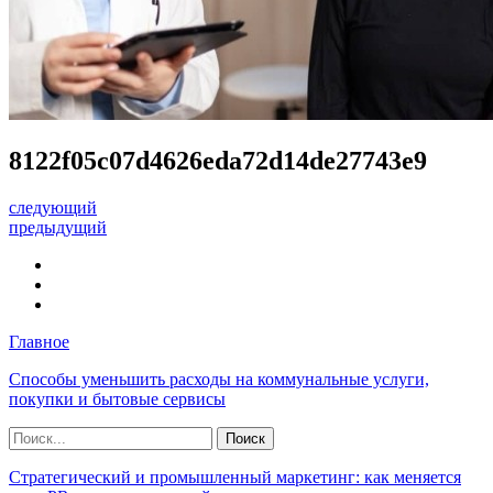
8122f05c07d4626eda72d14de27743e9
следующий
предыдущий
Главное
Способы уменьшить расходы на коммунальные услуги,
покупки и бытовые сервисы
Стратегический и промышленный маркетинг: как меняется