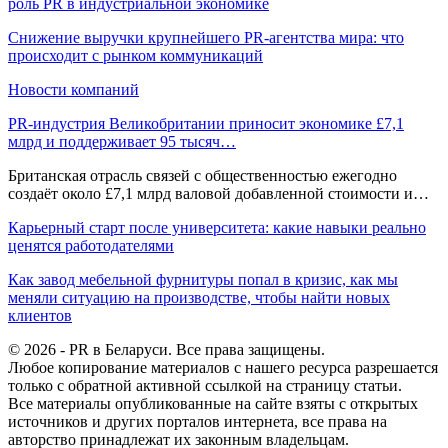
роль PR в индустриальной экономике
Снижение выручки крупнейшего PR-агентства мира: что
происходит с рынком коммуникаций
Новости компаний
PR-индустрия Великобритании приносит экономике £7,1
млрд и поддерживает 95 тысяч…
Британская отрасль связей с общественностью ежегодно
создаёт около £7,1 млрд валовой добавленной стоимости и…
Карьерный старт после университета: какие навыки реально
ценятся работодателями
Как завод мебельной фурнитуры попал в кризис, как мы
меняли ситуацию на производстве, чтобы найти новых
клиентов
© 2026 - PR в Беларуси. Все права защищены.
Любое копирование материалов с нашего ресурса разрешается
только с обратной активной ссылкой на страницу статьи.
Все материалы опубликованные на сайте взяты с открытых
источников и других порталов интернета, все права на
авторство принадлежат их законным владельцам.