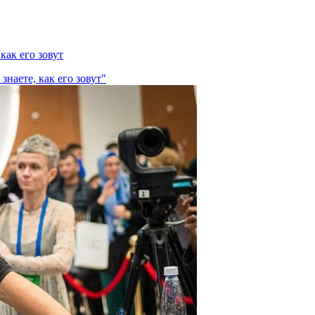
как его зовут
наете, как его зовут"