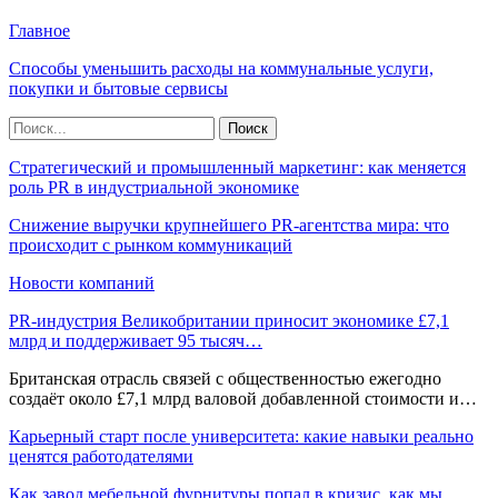
Главное
Способы уменьшить расходы на коммунальные услуги,
покупки и бытовые сервисы
Стратегический и промышленный маркетинг: как меняется
роль PR в индустриальной экономике
Снижение выручки крупнейшего PR-агентства мира: что
происходит с рынком коммуникаций
Новости компаний
PR-индустрия Великобритании приносит экономике £7,1
млрд и поддерживает 95 тысяч…
Британская отрасль связей с общественностью ежегодно
создаёт около £7,1 млрд валовой добавленной стоимости и…
Карьерный старт после университета: какие навыки реально
ценятся работодателями
Как завод мебельной фурнитуры попал в кризис, как мы