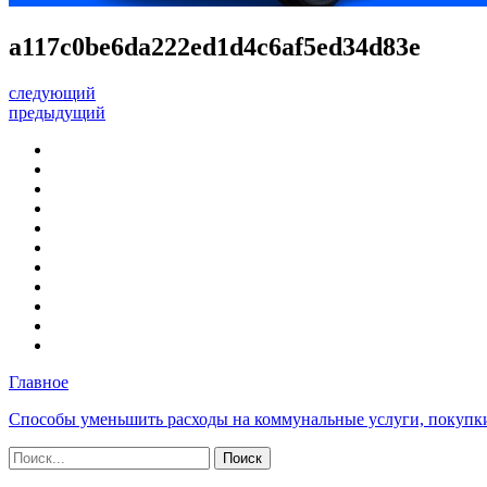
a117c0be6da222ed1d4c6af5ed34d83e
следующий
предыдущий
Главное
Способы уменьшить расходы на коммунальные услуги, покупк