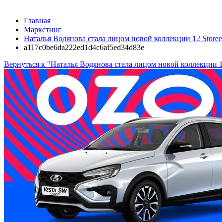
Главная
Маркетинг
Наталья Водянова стала лицом новой коллекции 12 Storee
a117c0be6da222ed1d4c6af5ed34d83e
Вернуться к "Наталья Водянова стала лицом новой коллекции 1