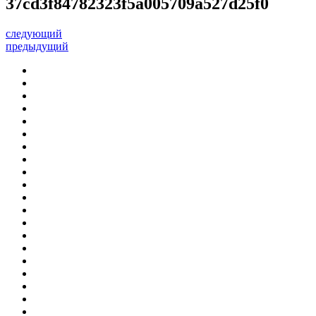
37cd3f84782323f5a005709a527d25f0
следующий
предыдущий