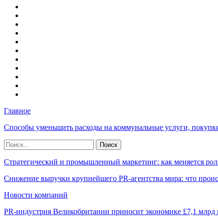
Главное
Способы уменьшить расходы на коммунальные услуги, покупк
Стратегический и промышленный маркетинг: как меняется рол
Снижение выручки крупнейшего PR-агентства мира: что прои
Новости компаний
PR-индустрия Великобритании приносит экономике £7,1 млрд