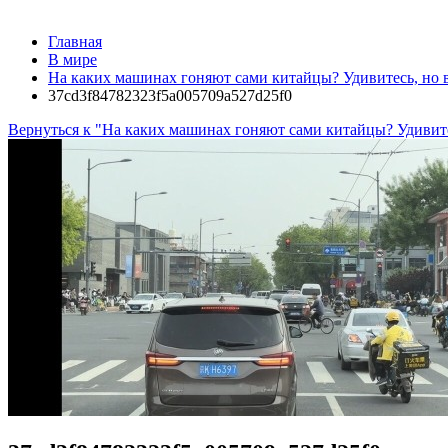
Главная
В мире
На каких машинах гоняют сами китайцы? Удивитесь, но в
37cd3f84782323f5a005709a527d25f0
Вернуться к "На каких машинах гоняют сами китайцы? Удивитес