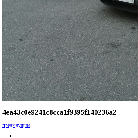
4ea43c0e9241c8cca1f9395f140236a2
предыдущий