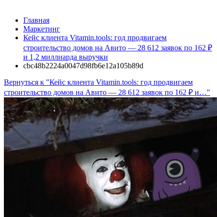
Главная
Маркетинг
Кейс клиента Vitamin.tools: год продвигаем
строительство домов на Авито — 28 612 заявок по 162 ₽
и 1,2 миллиарда выручки
cbc48b2224a0047d98fb6e12a105b89d
Вернуться к "Кейс клиента Vitamin.tools: год продвигаем
строительство домов на Авито — 28 612 заявок по 162 ₽ и…"