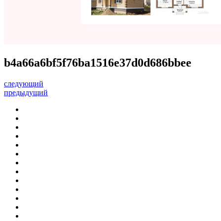
b4a66a6bf5f76ba1516e37d0d686bbee
следующий
предыдущий