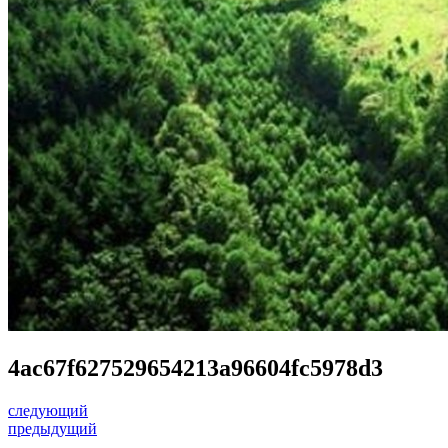
4ac67f627529654213a96604fc5978d3
следующий
предыдущий