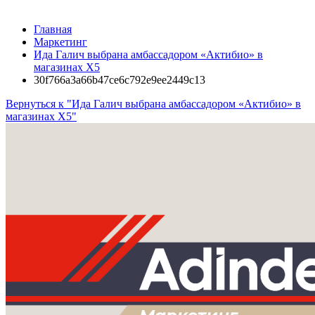
Главная
Маркетинг
Ида Галич выбрана амбассадором «Актибио» в
магазинах X5
30f766a3a66b47ce6c792e9ee2449c13
Вернуться к "Ида Галич выбрана амбассадором «Актибио» в
магазинах X5"