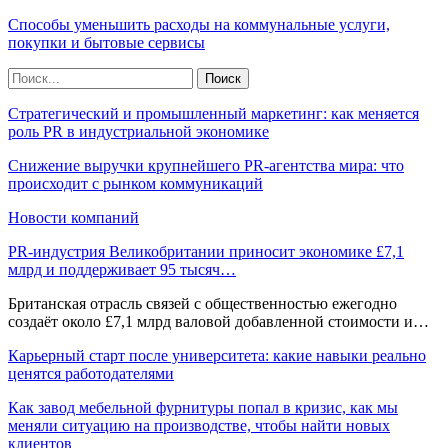
Способы уменьшить расходы на коммунальные услуги,
покупки и бытовые сервисы
Стратегический и промышленный маркетинг: как меняется
роль PR в индустриальной экономике
Снижение выручки крупнейшего PR-агентства мира: что
происходит с рынком коммуникаций
Новости компаний
PR-индустрия Великобритании приносит экономике £7,1
млрд и поддерживает 95 тысяч…
Британская отрасль связей с общественностью ежегодно
создаёт около £7,1 млрд валовой добавленной стоимости и…
Карьерный старт после университета: какие навыки реально
ценятся работодателями
Как завод мебельной фурнитуры попал в кризис, как мы
меняли ситуацию на производстве, чтобы найти новых
клиентов