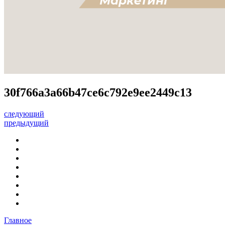
30f766a3a66b47ce6c792e9ee2449c13
следующий
предыдущий
Главное