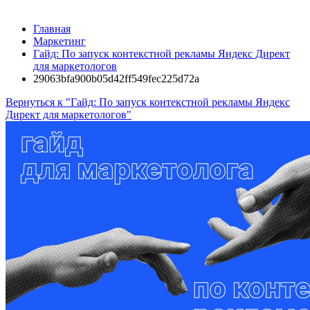
Главная
Маркетинг
Гайд: По запуск контекстной рекламы Яндекс Директ
для маркетологов
29063bfa900b05d42ff549fec225d72a
Вернуться к "Гайд: По запуск контекстной рекламы Яндекс
Директ для маркетологов"