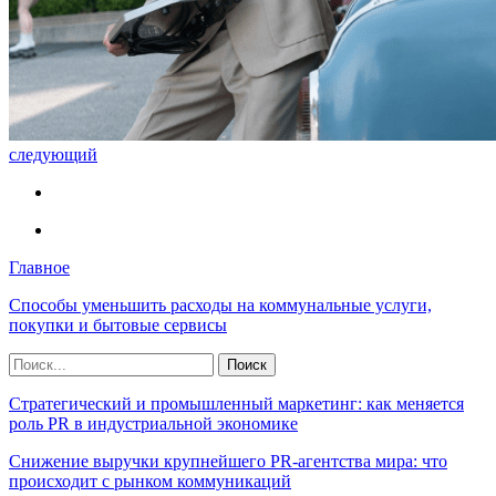
следующий
Главное
Способы уменьшить расходы на коммунальные услуги,
покупки и бытовые сервисы
Стратегический и промышленный маркетинг: как меняется
роль PR в индустриальной экономике
Снижение выручки крупнейшего PR-агентства мира: что
происходит с рынком коммуникаций