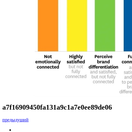
a7f16909450fa131a9c1a7e0ee89de06
предыдущий