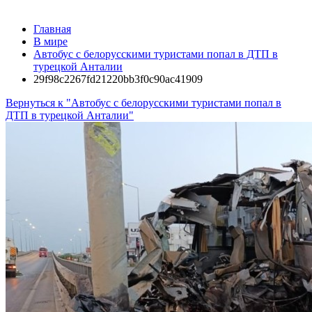
Главная
В мире
Автобус с белорусскими туристами попал в ДТП в
турецкой Анталии
29f98c2267fd21220bb3f0c90ac41909
Вернуться к "Автобус с белорусскими туристами попал в
ДТП в турецкой Анталии"