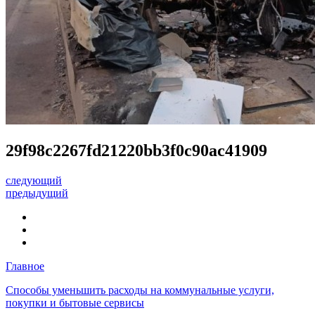
29f98c2267fd21220bb3f0c90ac41909
следующий
предыдущий
Главное
Способы уменьшить расходы на коммунальные услуги,
покупки и бытовые сервисы