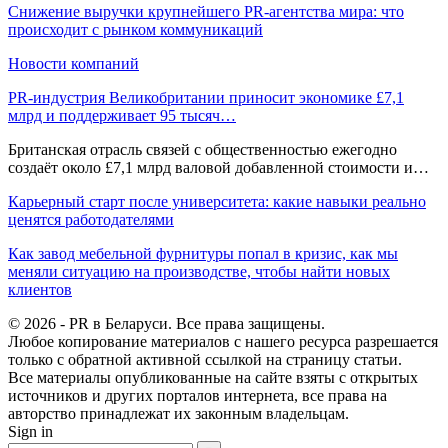
Снижение выручки крупнейшего PR-агентства мира: что
происходит с рынком коммуникаций
Новости компаний
PR-индустрия Великобритании приносит экономике £7,1
млрд и поддерживает 95 тысяч…
Британская отрасль связей с общественностью ежегодно
создаёт около £7,1 млрд валовой добавленной стоимости и…
Карьерный старт после университета: какие навыки реально
ценятся работодателями
Как завод мебельной фурнитуры попал в кризис, как мы
меняли ситуацию на производстве, чтобы найти новых
клиентов
© 2026 - PR в Беларуси. Все права защищены.
Любое копирование материалов с нашего ресурса разрешается
только с обратной активной ссылкой на страницу статьи.
Все материалы опубликованные на сайте взяты с открытых
источников и других порталов интернета, все права на
авторство принадлежат их законным владельцам.
Sign in