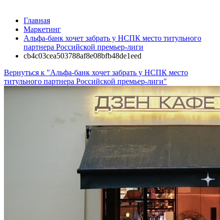
Главная
Маркетинг
Альфа-банк хочет забрать у НСПК место титульного
партнера Российской премьер-лиги
cb4c03cea503788af8e08bfb48de1eed
Вернуться к "Альфа-банк хочет забрать у НСПК место
титульного партнера Российской премьер-лиги"