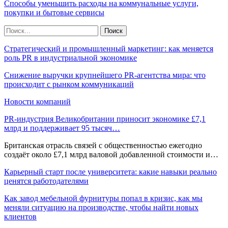
Способы уменьшить расходы на коммунальные услуги,
покупки и бытовые сервисы
Стратегический и промышленный маркетинг: как меняется
роль PR в индустриальной экономике
Снижение выручки крупнейшего PR-агентства мира: что
происходит с рынком коммуникаций
Новости компаний
PR-индустрия Великобритании приносит экономике £7,1
млрд и поддерживает 95 тысяч…
Британская отрасль связей с общественностью ежегодно
создаёт около £7,1 млрд валовой добавленной стоимости и…
Карьерный старт после университета: какие навыки реально
ценятся работодателями
Как завод мебельной фурнитуры попал в кризис, как мы
меняли ситуацию на производстве, чтобы найти новых
клиентов