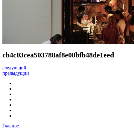
cb4c03cea503788af8e08bfb48de1eed
следующий
предыдущий
Главное