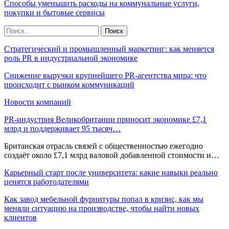
Способы уменьшить расходы на коммунальные услуги,
покупки и бытовые сервисы
Стратегический и промышленный маркетинг: как меняется
роль PR в индустриальной экономике
Снижение выручки крупнейшего PR-агентства мира: что
происходит с рынком коммуникаций
Новости компаний
PR-индустрия Великобритании приносит экономике £7,1
млрд и поддерживает 95 тысяч…
Британская отрасль связей с общественностью ежегодно
создаёт около £7,1 млрд валовой добавленной стоимости и…
Карьерный старт после университета: какие навыки реально
ценятся работодателями
Как завод мебельной фурнитуры попал в кризис, как мы
меняли ситуацию на производстве, чтобы найти новых
клиентов