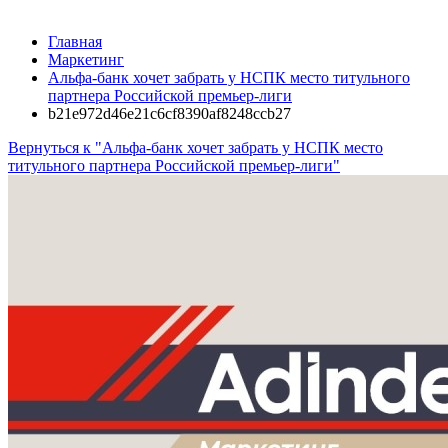
Главная
Маркетинг
Альфа-банк хочет забрать у НСПК место титульного
партнера Российской премьер-лиги
b21e972d46e21c6cf8390af8248ccb27
Вернуться к "Альфа-банк хочет забрать у НСПК место
титульного партнера Российской премьер-лиги"