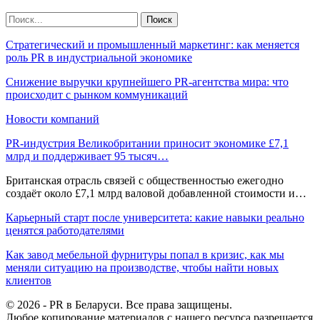
Стратегический и промышленный маркетинг: как меняется
роль PR в индустриальной экономике
Снижение выручки крупнейшего PR-агентства мира: что
происходит с рынком коммуникаций
Новости компаний
PR-индустрия Великобритании приносит экономике £7,1
млрд и поддерживает 95 тысяч…
Британская отрасль связей с общественностью ежегодно
создаёт около £7,1 млрд валовой добавленной стоимости и…
Карьерный старт после университета: какие навыки реально
ценятся работодателями
Как завод мебельной фурнитуры попал в кризис, как мы
меняли ситуацию на производстве, чтобы найти новых
клиентов
© 2026 - PR в Беларуси. Все права защищены.
Любое копирование материалов с нашего ресурса разрешается