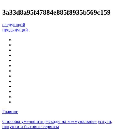
3a33d8a95f47884e885f8935b569c159
следующий
предыдущий
Главное
Способы уменьшить расходы на коммунальные услуги,
покупки и бытовые сервисы